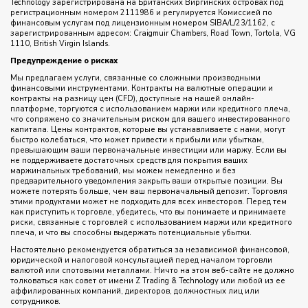
Technology зарегистрирована на Британских Виргинских островах под
регистрационным номером 2111986 и регулируется Комиссией по
финансовым услугам под лицензионным номером SIBA/L/23/1162, с
зарегистрированным адресом: Craigmuir Chambers, Road Town, Tortola, VG
1110, British Virgin Islands.
Предупреждение о рисках
Мы предлагаем услуги, связанные со сложными производными
финансовыми инструментами. Контракты на валютные операции и
контракты на разницу цен (CFD), доступные на нашей онлайн-
платформе, торгуются с использованием маржи или кредитного плеча,
что сопряжено со значительным риском для вашего инвестированного
капитала. Цены контрактов, которые вы устанавливаете с нами, могут
быстро колебаться, что может привести к прибыли или убыткам,
превышающим ваши первоначальные инвестиции или маржу. Если вы
не поддерживаете достаточных средств для покрытия ваших
маржинальных требований, мы можем немедленно и без
предварительного уведомления закрыть ваши открытые позиции. Вы
можете потерять больше, чем ваш первоначальный депозит. Торговля
этими продуктами может не подходить для всех инвесторов. Перед тем
как приступить к торговле, убедитесь, что вы понимаете и принимаете
риски, связанные с торговлей с использованием маржи или кредитного
плеча, и что вы способны выдержать потенциальные убытки.
Настоятельно рекомендуется обратиться за независимой финансовой,
юридической и налоговой консультацией перед началом торговли
валютой или спотовыми металлами. Ничто на этом веб-сайте не должно
толковаться как совет от имени Z Trading & Technology или любой из ее
аффилированных компаний, директоров, должностных лиц или
сотрудников.