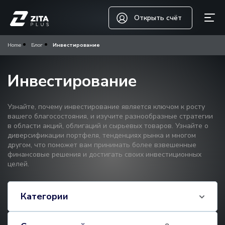
Открыть счёт
Home
Блог
Инвестирование
Инвестирование
Узнайте, почему инвестирование является ключом к росту
вашего благосостояния, и изучите разнообразные стратегии
в области акций, облигаций и сырьевых товаров. Узнайте о
диверсификации портфеля, тенденциях рынка и многом
другом, что поможет вам принимать более взвешенные
финансовые решения и достигать своих инвестиционных
целей.
Категории