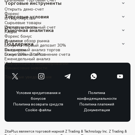
Реальный Tорговый Cчет
Торговые инструменты
Открыть демо-счет
Форекс
Торговые условия
IB Партнерство
Сырьевые товары
Институциональный счет
Спреды и свопы
Рыночная аналитика
Акции
Форекс бонус
Индексы
Анализ и обзор рынка
Поддержка
Бонус на первый депозит 30%
Фьючерсы
Ежедневный анализ торгов
Бонус 20% на пополнение счета
О компании ZitaPlus
Еженедельный анализ
Информация о лицензировании
Финансовые новости
Торговые уведомления
Условия кредитования и
Политика
бонусов
конфиденциальности
Политика возврата средств
Политика платежей
Cookie-файлы
Документация
ZitaPlus является торговой маркой Z Trading & Technology Inc. Z Trading &