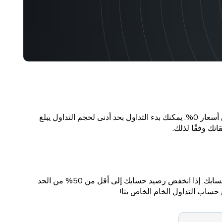
يقدم حساب التداول الخام الخاص بنا أسعارًا تنافسية بعمولة قدرها 8 دولارات في الفوركس و12 دولارًا في المعادن لكل صفقة وفروق أسعار 0%. يمكنك بدء التداول بحد أدنى لحجم التداول يبلغ
يتميز حساب التداول Raw بمستوى نداء الهامش بنسبة 100%. ستتلقى إشعارات في الوقت المناسب لمراقبة متطلبات الهامش في حسابك. إذا انخفض رصيد حسابك إلى أقل من 50% من الحد
حساب التداول الخام الخاص بنا!