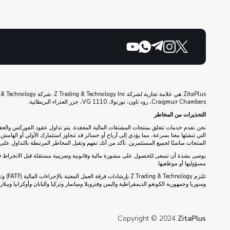
Craigmuir Chambers، رود تاون، تورتولا، VG 1110، جزر العذراء البريطانية.
التحذيرات من المخاطر
نحن نقدم خدمات تتعلق بمنتجات المشتقات المالية المعقدة. يتم تداول عقود الفوركس والعقو
التي تنشئها معنا بسرعة، مما يؤدي إلى أرباح أو خسائر قد تتجاوز استثمارك الأولي أو الها
المنتجات مناسبًا لجميع المستثمرين. تأكد من أنك تفهم وتقبل المخاطر المرتبطة بالتداول على 
مسؤوليها أو موظفيها.
تلتزم
وسوريا وجمهورية الكونغو الديمقراطية واليمن وفنزويلا وميانمار وتركيا واليابان وأوكرانيا وبي
Copyright © 2024
ZitaPlus