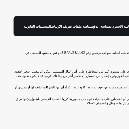
سة الاسترداد
سياسة الدفع
سياسة ملفات تعريف الارتباط
المستندات القانونية
ZitaPlus هي علامة تجارية لشركة Z Trading & Technology Inc. شركة Z Trading & Technology مسجلة في جزر العذراء البريطانية تحت رقم التسجيل 2111986 ومنظمة من قبل لجنة الخدمات المالية بموجب ترخيص رقم SIBA/L/23/1162، وعنوان مكتبها المسجل في
نطوي على مستوى كبير من المخاطرة على رأس المال المستثمر. يمكن أن تتقلب أسعار العقود
على الفور ودون إشعار. من الممكن أن تخسر أكثر من إيداعك الأولي. قد لا يكون تداول هذه
يوصى بشدة أن تسعى للحصول على مشورة مالية وقانونية وضريبية مستقلة قبل الانخراط في أي تداول على العملات أو المعادن الفورية. لا ينبغي تفسير أي شيء على هذا الموقع الإلكتروني على أنه نصيحة نيابة عن Z Trading & Technology أو أي من الشركات التابعة لها أو مديريها أو
لمخاطر. كما لن يتم قبول الأفراد المقيمين أو الحاصلين على جنسيات دول مثل جمهورية كوريا الشعبية الديمقراطية وإيران والعراق
إسرائيل والصومال والسودان كعملاء.