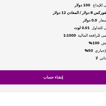
ى للإيداع
100 دولار
كس 8 دولار / المعادن 12 دولار
سعار
0.0 دولار
نى للتداول
0.01 لوت
صى للرافعة المالية
1:1000
امش
100%
لإجباري
50%
اني
لا
إنشاء حساب