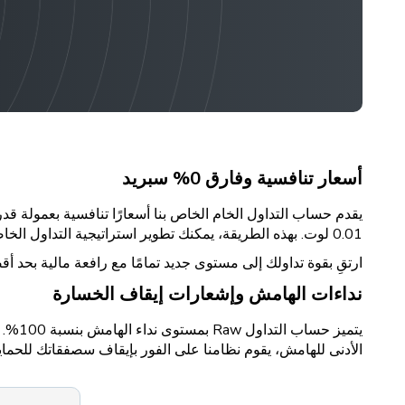
أسعار تنافسية وفارق 0% سبريد
0.01 لوت. بهذه الطريقة، يمكنك تطوير استراتيجية التداول الخاصة بك كيفما تشاء. تعامل مع المخاطر بطريقتك الخاصة وقم بإدارة صفقاتك وفقًا لذلك.
ارتقِ بقوة تداولك إلى مستوى جديد تمامًا مع رافعة مالية بحد أقصى 1:1000. اتخذ صفقات أكبر وزد من أ
نداءات الهامش وإشعارات إيقاف الخسارة
الأدنى للهامش، يقوم نظامنا على الفور بإيقاف سصفقاتك للحماي