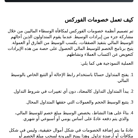
كيف تعمل خصومات الفوركس
تم تصميم أنظمة خصومات الفوركس لمكافأة الوسطاء الماليين من خلال
مشاركة جزء من إيرادات الوسيط. عندما يقوم المتداولون الذين أحالهم
الوسيط المالي بتنفيذ الصفقات، يكسب الوسيط من الفارق أو العمولة.
يتيح برنامج الخصم للوسيط المالي الحصول على حصة من هذه الإيرادات
كتعويض عن اكتساب العملاء ونشاطهم.
العملية النموذجية هي كما يلي:
يفتح المتداول حسابًا باستخدام رابط الإحالة أو التتبع الخاص بالوسيط
المالي.
يبدأ المتداول التداول كالمعتاد، دون أي تغييرات في شروط التداول.
يتتبع الوسيط الحجم والعمولات التي حققها المتداول المحال.
بناءً على هذا النشاط، يخصص الوسيط مبلغ خصم للوسيط المالي،
والذي يتم دفعه عادةً على أساس يومي أو أسبوعي أو شهري.
عادةً ما يتم إضافة الخصومات في شكل أموال حقيقية، وليس في شكل
مكافآت أو أرصدة تداول. وهذا يمنح المرونة لسحب مبلغ الخصم أو