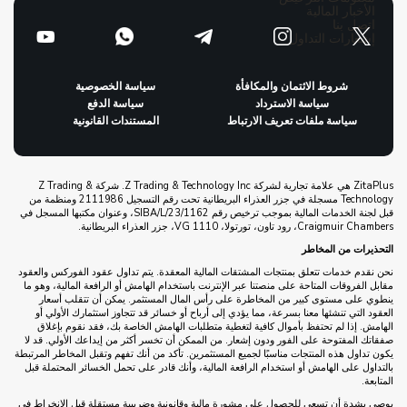
الأخبار المالية
اتصل بنا
إشعارات التداول
شروط الائتمان والمكافأة
سياسة الخصوصية
سياسة الاسترداد
سياسة الدفع
سياسة ملفات تعريف الارتباط
المستندات القانونية
ZitaPlus هي علامة تجارية لشركة Z Trading & Technology Inc. شركة Z Trading &
Technology مسجلة في جزر العذراء البريطانية تحت رقم التسجيل 2111986 ومنظمة من
قبل لجنة الخدمات المالية بموجب ترخيص رقم SIBA/L/23/1162، وعنوان مكتبها المسجل في
Craigmuir Chambers، رود تاون، تورتولا، VG 1110، جزر العذراء البريطانية.
التحذيرات من المخاطر
نحن نقدم خدمات تتعلق بمنتجات المشتقات المالية المعقدة. يتم تداول عقود الفوركس والعقود
مقابل الفروقات المتاحة على منصتنا عبر الإنترنت باستخدام الهامش أو الرافعة المالية، وهو ما
ينطوي على مستوى كبير من المخاطرة على رأس المال المستثمر. يمكن أن تتقلب أسعار
العقود التي تنشئها معنا بسرعة، مما يؤدي إلى أرباح أو خسائر قد تتجاوز استثمارك الأولي أو
الهامش. إذا لم تحتفظ بأموال كافية لتغطية متطلبات الهامش الخاصة بك، فقد نقوم بإغلاق
صفقاتك المفتوحة على الفور ودون إشعار. من الممكن أن تخسر أكثر من إيداعك الأولي. قد لا
يكون تداول هذه المنتجات مناسبًا لجميع المستثمرين. تأكد من أنك تفهم وتقبل المخاطر المرتبطة
بالتداول على الهامش أو استخدام الرافعة المالية، وأنك قادر على تحمل الخسائر المحتملة قبل
المتابعة.
يوصى بشدة أن تسعى للحصول على مشورة مالية وقانونية وضريبية مستقلة قبل الانخراط في