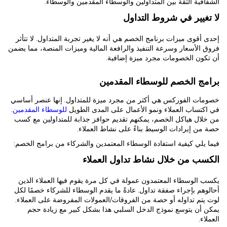
الشفافية الثقة بين المتداولين والوسطاء المقدمين والوسطاء.
لا تغيير في شروط التداول
إحدى أقوى ميزات برنامج الخصم هي أنه لا يغير تجربة المتداول. لا تتأثر
فروق الأسعار وسرعة التنفيذ والرافعة المالية وميزات المنصة، مما يضمن
أن تكون الخصومات مجرد ميزة إضافية.
برامج الخصم للوسطاء المقدمين
خصومات الفوركس هي أكثر من مجرد ميزة للمتداول. إنها عنصر أساسي
في اكتساب العملاء ونمو الأعمال على المدى الطويل
للوسطاء المقدمين
.
من خلال هياكل الخصم، يمكنهم تقديم حوافز جذابة للمتداولين مع كسب
حصة من إيرادات الوسيط بناءً على نشاط العملاء.
فيما يلي كيفية استفادة الوسطاء المعتمدين والشركاء من برامج الخصم:
الكسب من خلال نشاط تداول العملاء
يكسب الوسطاء المعتمدون عمولة في كل مرة يقوم فيها العملاء الذين
أحالوهم بإجراء صفقة تداول. عادةً ما يقدم الوسطاء للشركاء خصمًا لكل
لوت يتم تداوله أو حصة من الفروقات/العمولات المفروضة على العملاء.
يمكن أن يتوسع نموذج الدخل السلبي هذا بشكل كبير مع زيادة حجم
العملاء.