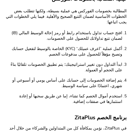
المطالبة بخصومات الفوركس هي عملية بسيطة، ولكنها تتطلب بعض
الخطوات الأساسية لضمان التتبع الصحيح والأهلية. فيما يلي الخطوات التي
يجب اتباعها:
افتح حساب تداول باستخدام رابط أو رمز إحالة الوسيط المالي (IB)
لضمان تتبع تداولاتك للحصول على الخصومات.
أكمل عملية ”اعرف عميلك“ (KYC) الخاصة بالوسيط لتفعيل حسابك
وتصبح مؤهلاً للحصول على مدفوعات الخصم.
ابدأ التداول دون تغيير استراتيجيتك؛ يتم تطبيق الخصومات تلقائيًا بناءً
على الحجم أو العمولة.
يتم إضافة الخصومات إلى حسابك على أساس يومي أو أسبوعي أو
شهري، اعتمادًا على سياسة الوسيط.
استخدم أموال الخصم كما تشاء، إما عن طريق سحبها أو إعادة
استثمارها في صفقات إضافية.
برنامج الخصم ZitaPlus
في ZitaPlus، نؤمن بمكافأة كل من المتداولين والشركاء من خلال أحد