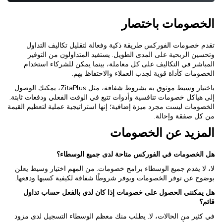
الخصومات باختصار
تقدم خصومات الفوركس طريقة ذكية وفعالة لتقليل تكاليف التداول
وتحسين الربحية على المدى الطويل. يستفيد المتداولون من التوفير
المباشر في التكاليف على كل معاملة، بينما يمكن للشركاء استخدام
الخصومات كأداة قوية لجذب العملاء والاحتفاظ بهم.
باختيار وسيط موثوق به بشروط شفافة، مثل ZitaPlus، يمكنك الوصول
إلى هياكل خصومات تنافسية وأدوات تتبع في الوقت الفعلي ودفعات ثابتة.
الخصومات ليست مجرد ميزة إضافية؛ إنها استراتيجية عملية لتعظيم القيمة
من كل صفقة وإحالة.
المزيد عن الخصومات
هل الخصومات في الفوركس متاحة لدى جميع الوسطاء؟
لا، لا يقدم جميع الوسطاء برامج خصومات. من المهم اختيار وسيط يعلن
بوضوح عن توفر الخصومات ويوفر شروطًا شفافة لكيفية كسبها ودفعها.
هل يمكنني الحصول على خصومات إذا كان لدي بالفعل حساب تداول
قائم؟
في كثير من الحالات، لا. يطلب منك معظم الوسطاء التسجيل لدى مزود