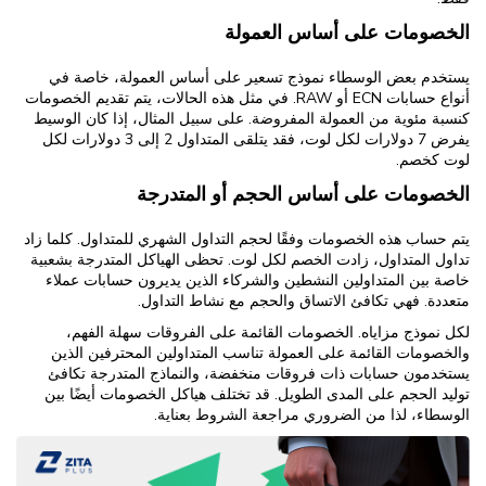
الخصومات على أساس العمولة
يستخدم بعض الوسطاء نموذج تسعير على أساس العمولة، خاصة في
أنواع حسابات ECN أو RAW. في مثل هذه الحالات، يتم تقديم الخصومات
كنسبة مئوية من العمولة المفروضة. على سبيل المثال، إذا كان الوسيط
يفرض 7 دولارات لكل لوت، فقد يتلقى المتداول 2 إلى 3 دولارات لكل
لوت كخصم.
الخصومات على أساس الحجم أو المتدرجة
يتم حساب هذه الخصومات وفقًا لحجم التداول الشهري للمتداول. كلما زاد
تداول المتداول، زادت الخصم لكل لوت. تحظى الهياكل المتدرجة بشعبية
خاصة بين المتداولين النشطين والشركاء الذين يديرون حسابات عملاء
متعددة. فهي تكافئ الاتساق والحجم مع نشاط التداول.
لكل نموذج مزاياه. الخصومات القائمة على الفروقات سهلة الفهم،
والخصومات القائمة على العمولة تناسب المتداولين المحترفين الذين
يستخدمون حسابات ذات فروقات منخفضة، والنماذج المتدرجة تكافئ
توليد الحجم على المدى الطويل. قد تختلف هياكل الخصومات أيضًا بين
الوسطاء، لذا من الضروري مراجعة الشروط بعناية.