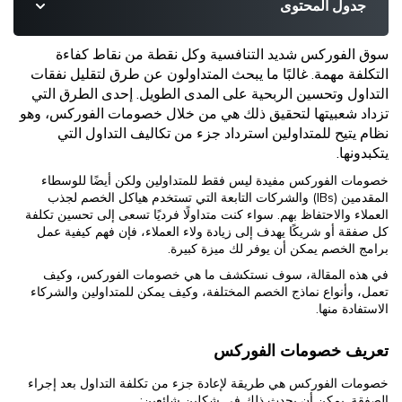
جدول المحتوى
سوق الفوركس شديد التنافسية وكل نقطة من نقاط كفاءة
التكلفة مهمة. غالبًا ما يبحث المتداولون عن طرق لتقليل نفقات
التداول وتحسين الربحية على المدى الطويل. إحدى الطرق التي
تزداد شعبيتها لتحقيق ذلك هي من خلال خصومات الفوركس، وهو
نظام يتيح للمتداولين استرداد جزء من تكاليف التداول التي
يتكبدونها.
خصومات الفوركس مفيدة ليس فقط للمتداولين ولكن أيضًا للوسطاء
المقدمين (IBs) والشركات التابعة التي تستخدم هياكل الخصم لجذب
العملاء والاحتفاظ بهم. سواء كنت متداولًا فرديًا تسعى إلى تحسين تكلفة
كل صفقة أو شريكًا يهدف إلى زيادة ولاء العملاء، فإن فهم كيفية عمل
برامج الخصم يمكن أن يوفر لك ميزة كبيرة.
في هذه المقالة، سوف نستكشف ما هي خصومات الفوركس، وكيف
تعمل، وأنواع نماذج الخصم المختلفة، وكيف يمكن للمتداولين والشركاء
الاستفادة منها.
تعريف خصومات الفوركس
خصومات الفوركس هي طريقة لإعادة جزء من تكلفة التداول بعد إجراء
الصفقة. يمكن أن يحدث ذلك في شكلين شائعين: