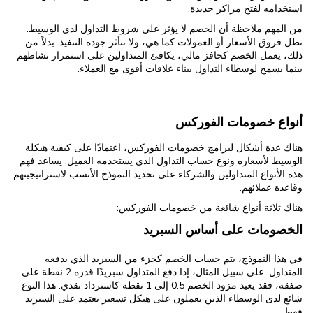
استخدامه لفتح مراكز جديدة.
من المهم ملاحظة أن الخصم لا يؤثر على شروط التداول لدى الوسيط.
تظل فروق الأسعار أو العمولات كما هي، ولا تتأثر جودة التنفيذ. بدلاً من
ذلك، يعمل الخصم كحافز مالي، يكافئ المتداولين على استمرار نشاطهم
بينما يسمح لوسطاء التداول ببناء علاقات أقوى مع العملاء.
أنواع خصومات الفوركس
هناك عدة أشكال لبرامج خصومات الفوركس، اعتمادًا على كيفية هيكلة
الوسيط لأسعاره ونوع حساب التداول الذي يستخدمه العميل. يساعد فهم
هذه الأنواع المتداولين والشركاء على تحديد النموذج الأنسب لاستراتيجيتهم
وقاعدة عملائهم.
هناك ثلاثة أنواع شائعة من خصومات الفوركس:
الخصومات على أساس السبريد
في هذا النموذج، يتم حساب الخصم كجزء من السبريد الذي يدفعه
المتداول. على سبيل المثال، إذا دفع المتداول سبريدًا قدره 2 نقطة على
صفقة، فقد يعيد مزود الخصم 0.5 إلى 1 نقطة كاسترداد نقدي. هذا النوع
شائع لدى الوسطاء الذين يعملون على هيكل تسعير يعتمد على السبريد
فقط.