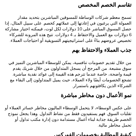
تقاسم الخصم المخصص
تسمح معظم شركات الوساطة للمسوقين المباشرين بتحديد مقدار
العمولة التي يرغبون في إعادتها إلى عملائهم كخصم. على سبيل المثال، إذا
حصل المسوق المباشر على 10 دولارات لكل لوت، فيمكنه اختيار مشاركة
6 دولارات مع العميل والاحتفاظ بـ 4 دولارات. تتيح هذه المرونة للشركاء
تخصيص عروضهم بناءً على استراتيجيتهم التسويقية أو احتياجات العملاء.
جذب العملاء والاحتفاظ بهم
من خلال تقديم خصومات تنافسية، يمكن للوسطاء المباشرين التميز في
سوق مشبعة. من المرجح أن يسجل المتداولون من خلال شريك يقدم
قيمة واضحة، خاصة عندما تترجم هذه القيمة إلى عوائد نقدية مباشرة.
تشجع الخصومات أيضًا ولاء العملاء، حيث يميل المتداولون إلى البقاء مع
الشركاء الذين يكافئونهم باستمرار.
نمو الأعمال دون مخاطر مباشرة
على عكس الوسطاء، لا يتحمل الوسطاء الماليون مخاطر خسائر العملاء أو
تقلبات السوق. فهم يستفيدون فقط من نشاط التداول. وهذا يجعل نموذج
الخصم طريقة جذابة لبناء أعمال مستدامة دون إدارة مكتب تداول أو
تحمل مخاطر مالية.
كيفية المطالبة بخصومات الفوركس