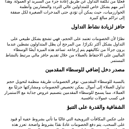
فعليًا من تكلفة التداول عن طريق إعادة جزء من السبريد أو العمولة. وهذا
أمر مهم بشكل خاص للمتداولين عالي التردد والمضاربين وأنظمة
الخوارزميات، حيث يمكن أن تؤدي حتى المدخرات الصغيرة لكل صفقة
إلى تراكم مبالغ كبيرة.
حافز لزيادة نشاط التداول
نظرًا لأن الخصومات تعتمد على الحجم، فهي تشجع بشكل طبيعي على
التداول بشكل أكثر تكرارًا. من المرجح أن يظل المتداولون نشطين عندما
يرون جزءًا من تكاليفهم يتم إرجاعه. تساعد هذه الميزة أيضًا الوسطاء
الماليين على الاحتفاظ بالعملاء من خلال تقديم حافز مالي مرتبط بالنشاط
المستمر.
مصدر دخل إضافي للوسطاء المقدمين
بالنسبة للوسطاء المقدمين، توفر الخصومات طريقة منظمة لتحويل حجم
تداول العملاء إلى أموال. يمكن تخصيص الخصومات ومشاركتها جزئيًا مع
العملاء، مما يسمح للوسطاء المقدمين بتصميم عروض جذابة مع الاستمرار
في كسب عمولات تنافسية.
الشفافية والقدرة على التنبؤ
على عكس المكافآت الترويجية التي غالبًا ما تأتي بشروط خفية أو قيود
على السحب، يتم دفع الخصومات عادةً نقدًا بشروط واضحة. تعزز هذه