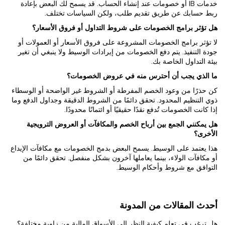
خدمات IB أو خصومات عند إنشاء الحساب. قد يسمح لك البعض بإعادة
ربط حسابك عن طريق تقديم طلب، ولكن السياسات تختلف.
هل تؤثر برامج الخصومات على شروط التداول أو فروق الأسعار؟
لا تؤثر برامج الخصومات المشروعة على فروق الأسعار أو العمولات أو
جودة التنفيذ. يتم دفع الخصومات من إيرادات الوسيط ولا ينبغي أن تغير
بيئة التداول الخاصة بك.
ما الذي يجب أن أحترس منه في عروض الخصومات؟
كن حذرًا من وعود الخصم المفرطة أو الشروط غير الواضحة أو الوسطاء
ذوي التنظيم المحدود. تحقق دائمًا من الشروط الدقيقة وجداول الدفع وما
إذا كانت الخصومات تُدفع نقدًا حقيقيًا أو ائتمانًا محدودًا.
هل يمكنني الجمع بين أرباح الخصم والمكافآت أو العروض الترويجية
الأخرى؟
هذا يعتمد على الوسيط. يسمح البعض بدمج الخصومات مع مكافآت الإيداع
أو مكافآت الولاء، بينما يعاملها آخرون بشكل منفصل. تحقق دائمًا من
التوافق مع شروط وأحكام الوسيط.
أحدث المقالات من المدونة
هل ترغب في تعلم كيفية النظر إلى الأسواق المالية من زاوية مختلفة؟