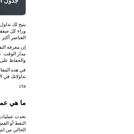
جدول ا
يتيح لك تداول
وراء كل صفقة 
العناصر أكثر 
إن معرفة التف
مدار الوقت. ع
والحفاظ على 
في هذه المقال
تداولاتك في ال
cta
ما هي عمل
تحدث عمليات ا
النفط أو القمح
الحالي من انت