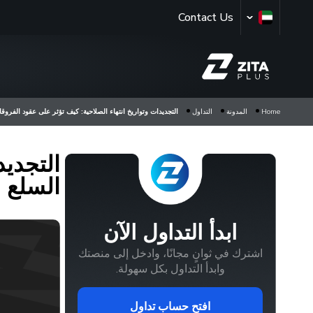
Contact Us
Home
المدونة
التداول
التجديدات وتواريخ انتهاء الصلاحية: كيف تؤثر على عقود الفروق
التجديد
السلع
ابدأ التداول الآن
اشترك في ثوانٍ مجانًا، وادخل إلى منصتك
وابدأ التداول بكل سهولة.
افتح حساب تداول