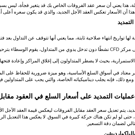
، هذا يعني أن سعر عقد الفروقات الخاص بك قد يتغير فجأة، ليس بسب
 هذا أن الأسعار تعكس العقد الآجل الجديد، والذي قد يكون سعره أعلى أو
التمديد
ة لها تواريخ انتهاء صلاحية ثابتة، مما يعني أنها تتوقف عن التداول بعد فت
 الوسطاء بترحيل المراكز إلى العقد التالي.
استمرارية، بحيث لا يضطر المتداولون إلى إغلاق المراكز وإعادة فتحها ي
ر معتاد في أسواق السلع الأساسية، وهو ميزة ضرورية للحفاظ على المر
ومع ذلك، فإنه يجلب ديناميكياته الخاصة، والتي يجب على المتداولين فه
عمليات التمديد على أسعار السلع في العقود مقاب
مديد، يتم تعديل سعر العقد مقابل الفروقات ليعكس قيمة العقد الآجل 
، حتى لو لم تكن هناك حركة كبيرة في السوق. لا يعكس هذا التعديل الرب
لتالي لضمان دقة التسعير.
والباكوارديشن