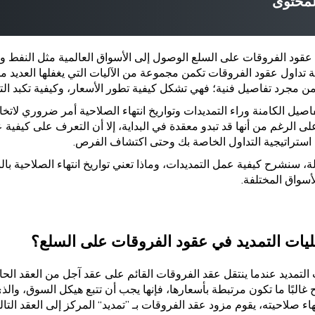
لمحتوى
 عقود الفروقات على السلع الوصول إلى الأسواق العالمية مثل النفط و
تداول عقود الفروقات تكمن مجموعة من الآليات التي يغفلها العديد من ا
من مجرد تفاصيل فنية؛ فهي تشكل كيفية تطور الأسعار، وكيفية تكبد التك
اصيل الكامنة وراء التمديدات وتواريخ انتهاء الصلاحية أمر ضروري لا
لى الرغم من أنها قد تبدو معقدة في البداية، إلا أن التعرف على كيفية
استراتيجية التداول الخاصة بك وحتى اكتشاف الفرص.
ة، سنشرح كيفية عمل التمديدات، وماذا تعني تواريخ انتهاء الصلاحية با
أسواق المختلفة.
يات التمديد في عقود الفروقات على السلع؟
لتمديد عندما ينتقل عقد الفروقات القائم على عقد آجل من العقد الحال
 غالبًا ما تكون مرتبطة بأسعارها، فإنها يجب أن تتبع هيكل السوق، والذ
هاء صلاحيته، يقوم مزود عقد الفروقات بـ ”تمديد“ المركز إلى العقد ال