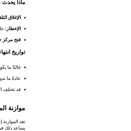
ماذا يحدث ع
الإغلاق التلق
الإخطار:
عاد
فتح مركز ج
تواريخ انتها
غالبًا ما يكون للسلع 
عادةً ما تت
قد تختلف ال
موازنة الم
تعد الموازنة إ
يساعد ذلك في م