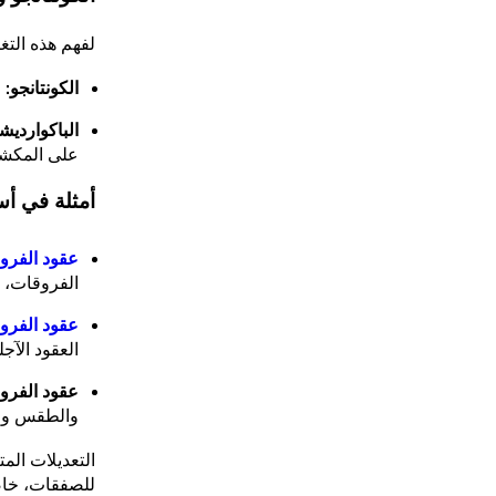
لفهم هذه الت
الكونتانجو:
ع
الباكوارديش
على المكش
أمثلة في أ
عقود الفرو
الفروقات، 
عقود الفرو
العقود الآج
عقود الفروق
والطقس وص
التعديلات الم
للصفقات، خاص