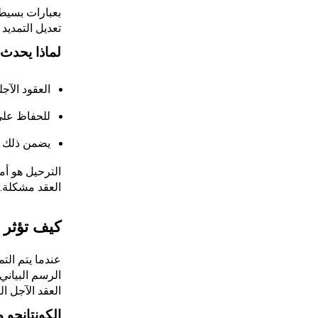
بعبارات بسيطة
تعديل التمديد
لماذا يحدث 
العقود الآجل
للحفاظ على مركز CFD نشطًا دون تدخل يدوي من المتداول، يقوم
يضمن ذلك ال
الترحيل هو أم
العقد مشكلة. 
كيف تؤثر 
عندما يتم الت
الرسم البياني
العقد الآجل ا
الكونتانجو 