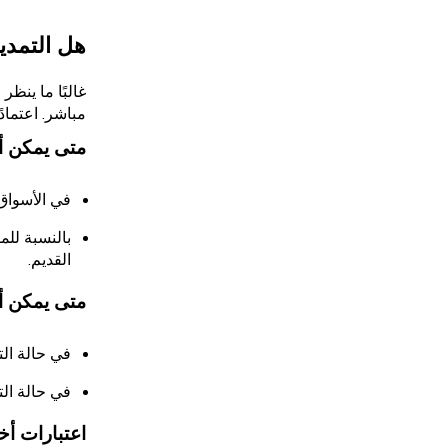
هل التمدي
غالبًا ما ينظ
مباشر. اعتماد
متى يمكن أن
في الأسواق 
بالنسبة للم
القديم.
متى يمكن أن
في حالة التب
في حالة الت
اعتبارات أ