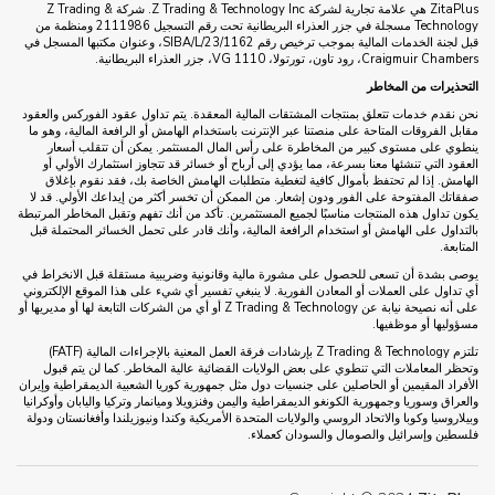
ZitaPlus هي علامة تجارية لشركة Z Trading & Technology Inc. شركة Z Trading &
Technology مسجلة في جزر العذراء البريطانية تحت رقم التسجيل 2111986 ومنظمة من
قبل لجنة الخدمات المالية بموجب ترخيص رقم SIBA/L/23/1162، وعنوان مكتبها المسجل في
Craigmuir Chambers، رود تاون، تورتولا، VG 1110، جزر العذراء البريطانية.
التحذيرات من المخاطر
نحن نقدم خدمات تتعلق بمنتجات المشتقات المالية المعقدة. يتم تداول عقود الفوركس والعقود
مقابل الفروقات المتاحة على منصتنا عبر الإنترنت باستخدام الهامش أو الرافعة المالية، وهو ما
ينطوي على مستوى كبير من المخاطرة على رأس المال المستثمر. يمكن أن تتقلب أسعار
العقود التي تنشئها معنا بسرعة، مما يؤدي إلى أرباح أو خسائر قد تتجاوز استثمارك الأولي أو
الهامش. إذا لم تحتفظ بأموال كافية لتغطية متطلبات الهامش الخاصة بك، فقد نقوم بإغلاق
صفقاتك المفتوحة على الفور ودون إشعار. من الممكن أن تخسر أكثر من إيداعك الأولي. قد لا
يكون تداول هذه المنتجات مناسبًا لجميع المستثمرين. تأكد من أنك تفهم وتقبل المخاطر المرتبطة
بالتداول على الهامش أو استخدام الرافعة المالية، وأنك قادر على تحمل الخسائر المحتملة قبل
المتابعة.
يوصى بشدة أن تسعى للحصول على مشورة مالية وقانونية وضريبية مستقلة قبل الانخراط في
أي تداول على العملات أو المعادن الفورية. لا ينبغي تفسير أي شيء على هذا الموقع الإلكتروني
على أنه نصيحة نيابة عن Z Trading & Technology أو أي من الشركات التابعة لها أو مديريها أو
مسؤوليها أو موظفيها.
تلتزم Z Trading & Technology بإرشادات فرقة العمل المعنية بالإجراءات المالية (FATF)
وتحظر المعاملات التي تنطوي على بعض الولايات القضائية عالية المخاطر. كما لن يتم قبول
الأفراد المقيمين أو الحاصلين على جنسيات دول مثل جمهورية كوريا الشعبية الديمقراطية وإيران
والعراق وسوريا وجمهورية الكونغو الديمقراطية واليمن وفنزويلا وميانمار وتركيا واليابان وأوكرانيا
وبيلاروسيا وكوبا والاتحاد الروسي والولايات المتحدة الأمريكية وكندا ونيوزيلندا وأفغانستان ودولة
فلسطين وإسرائيل والصومال والسودان كعملاء.