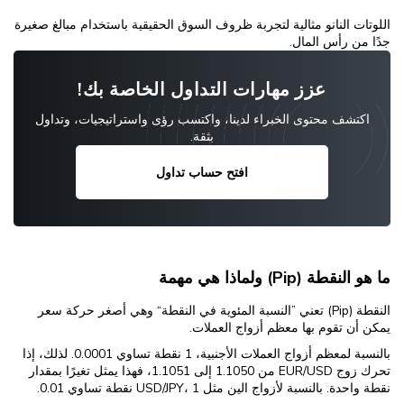
اللوتات النانو مثالية لتجربة ظروف السوق الحقيقية باستخدام مبالغ صغيرة
جدًا من رأس المال.
عزز مهارات التداول الخاصة بك!
اكتشف محتوى الخبراء لدينا، واكتسب رؤى واستراتيجيات، وتداول
بثقة.
افتح حساب تداول
ما هو النقطة (Pip) ولماذا هي مهمة
النقطة (Pip) تعني ”النسبة المئوية في النقطة“ وهي أصغر حركة سعر
يمكن أن تقوم بها معظم أزواج العملات.
بالنسبة لمعظم أزواج العملات الأجنبية، 1 نقطة تساوي 0.0001. لذلك، إذا
تحرك زوج EUR/USD من 1.1050 إلى 1.1051، فهذا يمثل تغيرًا بمقدار
نقطة واحدة. بالنسبة لأزواج الين مثل USD/JPY، 1 نقطة تساوي 0.01.