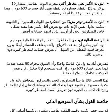
اللوتات الأكبر تعني مخاطر أكبر:
يتحرك اللوت القياسي بمقدار 10
دولارات لكل نقطة. خسارة 50 نقطة تعني أنك خسرت 500 دولار، وهذا
المبلغ يتراكم بسرعة إذا لم تكن مستعدًا.
اللوتات الأصغر توفر مزيدًا من التحكم:
مع اللوتات الصغيرة أو النانوية،
يمكنك تداول نفس الإعدادات مع تعرض أقل بكثير. هذا مفيد بشكل
خاص للمتداولين الجدد أو أولئك الذين لديهم حسابات أصغر.
الرافعة المالية تزيد من المخاطر:
استخدام الرافعة المالية مع حجم
لوت كبير يمكن أن يضاعف الأرباح، ولكنه يضاعف الخسائر أيضًا. بدون
معرفة قيمة النقطة، من السهل أن تعرض حسابك لمخاطر كبيرة دون
أن تدرك ذلك.
لنفترض أنك تتداول لوتًا قياسيًا واحدًا وأن السوق يتحرك 50 نقطة ضدك؛
فهذا يعني خسارة 500 دولار. إذا كنت تستخدم لوتًا صغيرًا، فإن نفس
الحركة ستكلفك 5 دولارات فقط.
لهذا السبب غالبًا ما يبدأ المتداولون الجدد والمدركون للمخاطر بالتداول
بكميات صغيرة أو نانوية. فهذا يمنحك التحكم ويساعدك على إدارة المخاطر
ويتيح لك اكتساب الخبرة دون تعريض نفسك لمخاطر كبيرة.
خلاصة القول بشأن التموضع الذكي
قد يبدو حجم الكمية وقيمة النقطة تفاصيل صغيرة، ولكنهما أساس كل