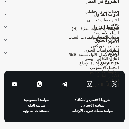
الشروع في العمل
حساب تداول حقيقي
أدوات التداول
افتح حساب تجريبي
Forex
شروط التداول
شراكة مع وسيط معرّف (IB)
السلع الأساسية
حساب المؤسسات
فروق الأسعار ومعدلات التبييت
أبحاث السوق
الأسهم
بونوص الفوركس
المؤشرات
تحليل وأبحاث السوق
الدعم
بونص الإيداع الأول بنسبة 30%
العقود الآجلة
تحليل التداول اليومي
عن ZitaPlus
20% بونص إعادة الإيداع
التحليل الأسبوعي
معلومات الترخيص
الأخبار المالية
اتصل بنا
إشعارات التداول
شروط الائتمان والمكافأة
سياسة الخصوصية
سياسة الاسترداد
سياسة الدفع
سياسة ملفات تعريف الارتباط
المستندات القانونية