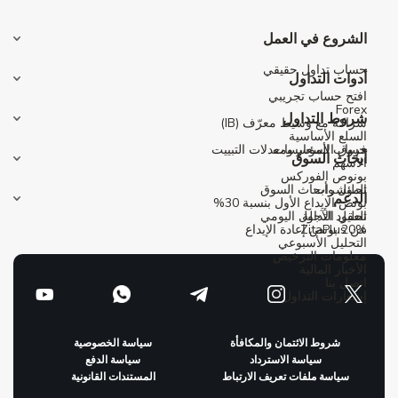
الشروع في العمل
حساب تداول حقيقي
أدوات التداول
افتح حساب تجريبي
Forex
شروط التداول
شراكة مع وسيط معرّف (IB)
السلع الأساسية
حساب المؤسسات
فروق الأسعار ومعدلات التبييت
أبحاث السوق
الأسهم
بونوص الفوركس
المؤشرات
تحليل وأبحاث السوق
الدعم
بونص الإيداع الأول بنسبة 30%
العقود الآجلة
تحليل التداول اليومي
عن ZitaPlus
20% بونص إعادة الإيداع
التحليل الأسبوعي
معلومات الترخيص
الأخبار المالية
اتصل بنا
إشعارات التداول
شروط الائتمان والمكافأة
سياسة الخصوصية
سياسة الاسترداد
سياسة الدفع
سياسة ملفات تعريف الارتباط
المستندات القانونية