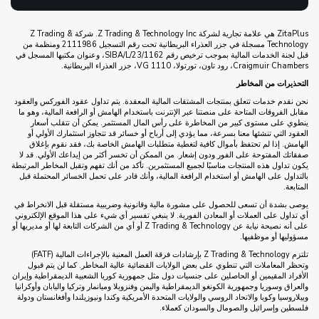
ZitaPlus هي علامة تجارية لشركة Z Trading & Technology Inc. شركة Z Trading &
Technology مسجلة في جزر العذراء البريطانية تحت رقم التسجيل 2111986 ومنظمة من
قبل لجنة الخدمات المالية بموجب ترخيص رقم SIBA/L/23/1162، وعنوان مكتبها المسجل في
Craigmuir Chambers، رود تاون، تورتولا، VG 1110، جزر العذراء البريطانية.
التحذيرات من المخاطر
نحن نقدم خدمات تتعلق بمنتجات المشتقات المالية المعقدة. يتم تداول عقود الفوركس والعقود
مقابل الفروقات المتاحة على منصتنا عبر الإنترنت باستخدام الهامش أو الرافعة المالية، وهو ما
ينطوي على مستوى كبير من المخاطرة على رأس المال المستثمر. يمكن أن تتقلب أسعار
العقود التي تنشئها معنا بسرعة، مما يؤدي إلى أرباح أو خسائر قد تتجاوز استثمارك الأولي أو
الهامش. إذا لم تحتفظ بأموال كافية لتغطية متطلبات الهامش الخاصة بك، فقد نقوم بإغلاق
صفقاتك المفتوحة على الفور ودون إشعار. من الممكن أن تخسر أكثر من إيداعك الأولي. قد لا
يكون تداول هذه المنتجات مناسبًا لجميع المستثمرين. تأكد من أنك تفهم وتقبل المخاطر المرتبطة
بالتداول على الهامش أو استخدام الرافعة المالية، وأنك قادر على تحمل الخسائر المحتملة قبل
المتابعة.
يوصى بشدة أن تسعى للحصول على مشورة مالية وقانونية وضريبية مستقلة قبل الانخراط في
أي تداول على العملات أو المعادن الفورية. لا ينبغي تفسير أي شيء على هذا الموقع الإلكتروني
على أنه نصيحة نيابة عن Z Trading & Technology أو أي من الشركات التابعة لها أو مديريها أو
مسؤوليها أو موظفيها.
تلتزم Z Trading & Technology بإرشادات فرقة العمل المعنية بالإجراءات المالية (FATF)
وتحظر المعاملات التي تنطوي على بعض الولايات القضائية عالية المخاطر. كما لن يتم قبول
الأفراد المقيمين أو الحاصلين على جنسيات دول مثل جمهورية كوريا الشعبية الديمقراطية وإيران
والعراق وسوريا وجمهورية الكونغو الديمقراطية واليمن وفنزويلا وميانمار وتركيا واليابان وأوكرانيا
وبيلاروسيا وكوبا والاتحاد الروسي والولايات المتحدة الأمريكية وكندا ونيوزيلندا وأفغانستان ودولة
فلسطين وإسرائيل والصومال والسودان كعملاء.