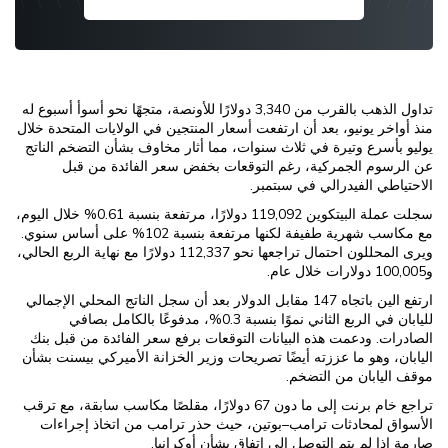
تداول الذهب بالقرب من 3,340 دولارًا للأونصة، متجهًا نحو أسوأ أسبوع له
منذ أواخر يونيو، بعد أن ارتفعت أسعار المنتجين في الولايات المتحدة خلال
يوليو بأسرع وتيرة في ثلاث سنوات، مما أثار مخاوف بشأن التضخم الناتج
عن الرسوم الجمركية، رغم التوقعات بخفض سعر الفائدة من قبل
الاحتياطي الفيدرالي في سبتمبر.
سجلت عملة البيتكوين 119,092 دولارًا، مرتفعة بنسبة 0.61% خلال اليوم،
مع مكاسب شهرية طفيفة لكنها مرتفعة بنسبة 102% على أساس سنوي.
ويرى المحللون احتمال تراجعها نحو 112,337 دولارًا مع نهاية الربع الحالي،
و100,005 دولارات خلال عام.
ارتفع الين باتجاه 147 مقابل الدولار بعد أن سجل الناتج المحلي الإجمالي
لليابان في الربع الثاني نموًا بنسبة 0.3%، مدفوعًا بالكامل بصافي
الصادرات. ودعمت هذه البيانات التوقعات برفع سعر الفائدة من قبل بنك
اليابان، وهو ما عززته أيضًا تصريحات وزير الخزانة الأميركي بيسنت بشأن
موقف اليابان من التضخم.
تراجع خام برنت إلى ما دون 67 دولارًا، مقلصًا مكاسب سابقة، مع ترقب
الأسواق لمحادثات ترامب–بوتين، حيث حذر ترامب من اتخاذ إجراءات
صارمة إذا لم يتم التوصل إلى اتفاق بشأن أوكرانيا.