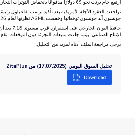
ارتفع خام برنت نحو 69 دولارًا مدفوعًا بانخفاض التوترات التجارية ونمو صيني فاق التوقعات. تقع المقاومة عند 70.30 دولارًا والدعم عند 68.00 دولارًا.
جونسون آند جونسون توقعاتها وخفضت ASML نظرتها لعام 2026. تقع المقاومة عند 23,500 والدعم عند 22,200.
الإنتاج الصناعي، بينما جاءت مبيعات التجزئة دون التوقعات. تقع المقاومة عند 7.2000 و
يرجى مراجعة الملف أدناه لمزيد من التحليل.
تحليل السوق اليومي (17.07.2025) من ZitaPlus
Download