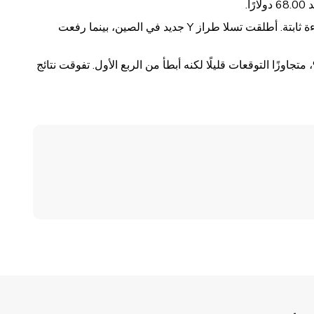
تراجعت العقود الآجلة الأمريكية بعد تأكيد ترامب بقاء باول رئيسًا للاحتياطي الفيدرالي. كما سجل مؤشر أسعار المنتجين لشهر يونيو قراءة ثابتة. أطلقت تسلا طراز Y جديد في الصين، بينما رفعت
ليوان الخارجي على استقراره قرب مستوى 7.18 بعد أن سجل الناتج المحلي الإجمالي الصيني في الربع الثاني نموًا بنسبة 5.2%، متجاوزًا التوقعات قليلًا لكنه أبطأ من الربع الأول. تفوقت نتائج