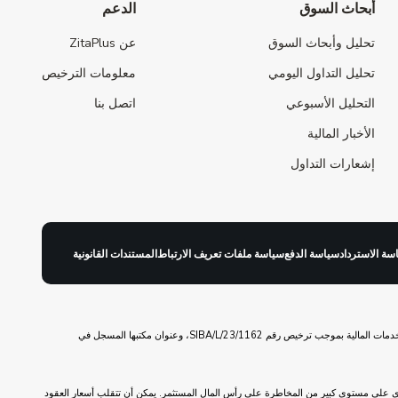
أبحاث السوق
الدعم
تحليل وأبحاث السوق
عن ZitaPlus
تحليل التداول اليومي
معلومات الترخيص
التحليل الأسبوعي
اتصل بنا
الأخبار المالية
إشعارات التداول
سة الاسترداد
سياسة الدفع
سياسة ملفات تعريف الارتباط
المستندات القانونية
ZitaPlus هي علامة تجارية لشركة Z Trading & Technology Inc. شركة Z Trading & Technology مسجلة في جزر العذراء البريطانية تحت رقم التسجيل 2111986 ومنظمة من قبل لجنة الخدمات المالية بموجب ترخيص رقم SIBA/L/23/1162، وعنوان مكتبها المسجل في
نطوي على مستوى كبير من المخاطرة على رأس المال المستثمر. يمكن أن تتقلب أسعار العقود