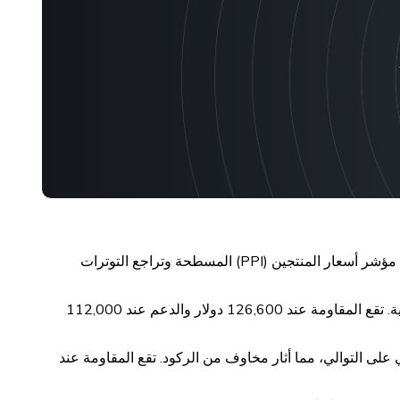
انخفض الذهب إلى 3340 دولارًا مع ارتفاع الدولار بعد نفي الرئيس ترامب إقالة رئيس الاحتياطي الفيدرالي جيروم باول. ساهمت بيانات مؤشر أسعار المنتجين (PPI) المسطحة وتراجع التوترات
تجاوز البيتكوين مستوى 118,000 دولار، مدعومًا بطلب مؤسسي قوي. ولا يزال يجذب رؤوس الأموال كأداة تحوط رغم التقلبات العالمية. تقع المقاومة عند 126,600 دولار والدعم عند 112,000
 الثاني على التوالي، مما أثار مخاوف من الركود. تقع المقاومة عند