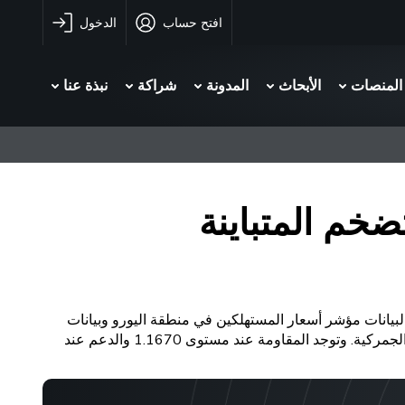
افتح حساب
الدخول
المنصات
الأبحاث
المدونة
شراكة
نبذة عنا
ضخم المتباينة
اته السابقة في ظل ترقب الأسواق لبيانات مؤشر أسعار المستهلكين في منطقة اليورو وبيانات
مبيعات التجزئة الأمريكية. ظل الدولار متماسكًا بسبب توقعات تثبيت سعر الفائدة الأمريكية وسط خطط ترامب الجديدة بشأن الرسوم الجمركية. وتوجد المقاومة عند مستوى 1.1670 والدعم عند