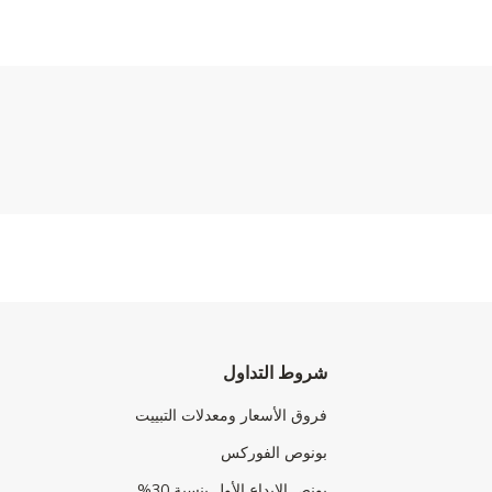
شروط التداول
فروق الأسعار ومعدلات التبييت
بونوص الفوركس
بونص الإيداع الأول بنسبة 30%