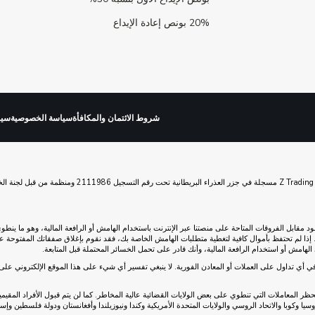
20% بونص إعادة الإيداع
شروط الائتمان والمكافأة
سياسة الخصوصية
سيا
د مقابل الفروقات المتاحة على منصتنا عبر الإنترنت باستخدام الهامش أو الرافعة المالية، وهو ما ي
مش. إذا لم تحتفظ بأموال كافية لتغطية متطلبات الهامش الخاصة بك، فقد نقوم بإغلاق صفقاتك المفتوحة 
الهامش أو استخدام الرافعة المالية، وأنك قادر على تحمل الخسائر المحتملة قبل المتابعة.
 Z Trading & Technology بإرشادات فرقة العمل المعنية بالإجراءات المالية (FATF) وتحظر المعاملات التي تنطوي على بعض الولايات القضائية عالية ا
لاروسيا وكوبا والاتحاد الروسي والولايات المتحدة الأمريكية وكندا ونيوزيلندا وأفغانستان ودولة فلسطين و