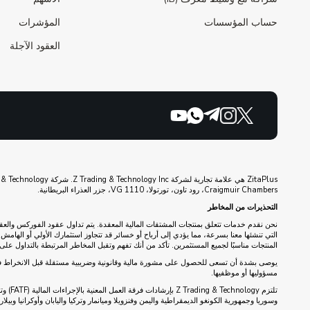
حساب المؤسسات
المؤشرات
العقود الآجلة
Craigmuir Chambers، رود تاون، تورتولا، VG 1110، جزر العذراء البريطانية.
التحذيرات من المخاطر
نحن نقدم خدمات تتعلق بمنتجات المشتقات المالية المعقدة. يتم تداول عقود الفوركس والعقو
التي تنشئها معنا بسرعة، مما يؤدي إلى أرباح أو خسائر قد تتجاوز استثمارك الأولي أو الها
المنتجات مناسبًا لجميع المستثمرين. تأكد من أنك تفهم وتقبل المخاطر المرتبطة بالتداول على 
مسؤوليها أو موظفيها.
تلتزم
وسوريا وجمهورية الكونغو الديمقراطية واليمن وفنزويلا وميانمار وتركيا واليابان وأوكرانيا وبي