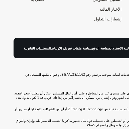
الأخبار المالية
إشعارات التداول
سة الاسترداد
سياسة الدفع
سياسة ملفات تعريف الارتباط
المستندات القانونية
ZitaPlus هي علامة تجارية لشركة Z Trading & Technology Inc. شركة Z Trading & Technology مسجلة في جزر العذراء البريطانية تحت رقم التسجيل 2111986 ومنظمة من قبل لجنة الخدمات المالية بموجب ترخيص رقم SIBA/L/23/1162، وعنوان مكتبها المسجل في
نطوي على مستوى كبير من المخاطرة على رأس المال المستثمر. يمكن أن تتقلب أسعار العقود
على الفور ودون إشعار. من الممكن أن تخسر أكثر من إيداعك الأولي. قد لا يكون تداول هذه
يوصى بشدة أن تسعى للحصول على مشورة مالية وقانونية وضريبية مستقلة قبل الانخراط في أي تداول على العملات أو المعادن الفورية. لا ينبغي تفسير أي شيء على هذا الموقع الإلكتروني على أنه نصيحة نيابة عن Z Trading & Technology أو أي من الشركات التابعة لها أو مديريها أو
لمخاطر. كما لن يتم قبول الأفراد المقيمين أو الحاصلين على جنسيات دول مثل جمهورية كوريا الشعبية الديمقراطية وإيران والعراق
إسرائيل والصومال والسودان كعملاء.