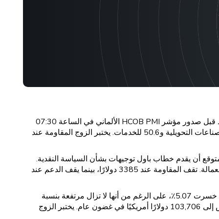
تداول زوج اليورو/الدولار الأمريكي بالقرب من مستوى 1.1640 يوم الخميس بعد مكاسب متواضعة في الجلسة السابقة، متأثراً بضغوط قبل صدور مؤشر HCOB PMI الألماني في الساعة 07:30
بتوقيت جرينتش، والمتوقع عند 50.3، وبيانات مؤشر PMI لمنطقة اليورو في الساعة 08:00 بتوقيت جرينتش، مع توقعات عند 49.5 للصناعات التحويلية و50.6 للخدمات. يختبر الزوج المقاومة عند
، حيث من المتوقع أن يقدم خطاب باول توجيهات بشأن السياسة النقدية.
تسعر الأسواق احتمالية بنسبة 82% لخفض أسعار الفائدة في سبتمبر، على الرغم من أن المسؤولين لا يزالون حذرين بشأن التضخم والعمالة. تقف المقاومة عند 3385 دولارًا، بينما يقف الدعم عند
تداولت عملة البيتكوين عند 113900 دولار في 21 أغسطس، بانخفاض 0.35٪ عن الجلسة السابقة. على مدار الأسابيع الأربعة الماضية، خسرت 5.07٪، على الرغم من أنها لا تزال مرتفعة بنسبة
88.66٪ على أساس سنوي. تشير التوقعات إلى أن سعر البيتكوين سيصل إلى 114,082 دولارًا أمريكيًا بحلول نهاية الربع قبل أن ينخفض إلى 103,706 دولارًا أمريكيًا في غضون عام. يختبر الزوج