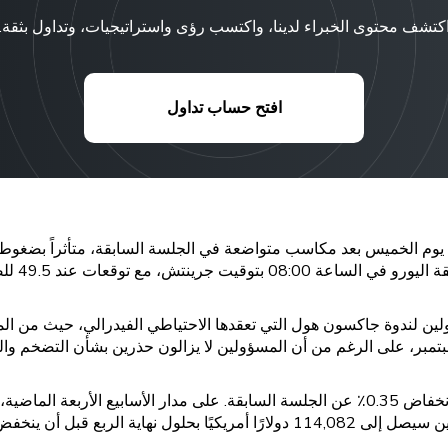
كتشف محتوى الخبراء لدينا، واكتسب رؤى واستراتيجيات، وتداول بثقة.
افتح حساب تداول
للأونصة مع انتظار المتداولين لندوة جاكسون هول التي تعقدها الاحتياطي الفيدرالي