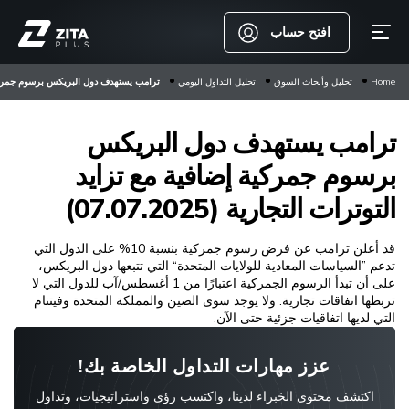
افتح حساب
Home
تحليل وأبحاث السوق
تحليل التداول اليومي
ترامب يستهدف دول البريكس برسوم جمركية إضافية 
ترامب يستهدف دول البريكس
برسوم جمركية إضافية مع تزايد
التوترات التجارية (07.07.2025)
قد أعلن ترامب عن فرض رسوم جمركية بنسبة 10% على الدول التي
تدعم ”السياسات المعادية للولايات المتحدة“ التي تتبعها دول البريكس،
على أن تبدأ الرسوم الجمركية اعتبارًا من 1 أغسطس/آب للدول التي لا
تربطها اتفاقات تجارية. ولا يوجد سوى الصين والمملكة المتحدة وفيتنام
التي لديها اتفاقيات جزئية حتى الآن.
عزز مهارات التداول الخاصة بك!
اكتشف محتوى الخبراء لدينا، واكتسب رؤى واستراتيجيات، وتداول