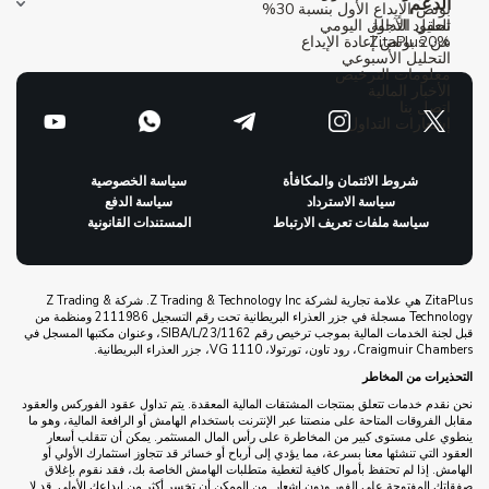
الدعم
بونص الإيداع الأول بنسبة 30%
العقود الآجلة
تحليل التداول اليومي
عن ZitaPlus
20% بونص إعادة الإيداع
التحليل الأسبوعي
معلومات الترخيص
الأخبار المالية
اتصل بنا
إشعارات التداول
شروط الائتمان والمكافأة
سياسة الخصوصية
سياسة الاسترداد
سياسة الدفع
سياسة ملفات تعريف الارتباط
المستندات القانونية
ZitaPlus هي علامة تجارية لشركة Z Trading & Technology Inc. شركة Z Trading &
Technology مسجلة في جزر العذراء البريطانية تحت رقم التسجيل 2111986 ومنظمة من
قبل لجنة الخدمات المالية بموجب ترخيص رقم SIBA/L/23/1162، وعنوان مكتبها المسجل في
Craigmuir Chambers، رود تاون، تورتولا، VG 1110، جزر العذراء البريطانية.
التحذيرات من المخاطر
نحن نقدم خدمات تتعلق بمنتجات المشتقات المالية المعقدة. يتم تداول عقود الفوركس والعقود
مقابل الفروقات المتاحة على منصتنا عبر الإنترنت باستخدام الهامش أو الرافعة المالية، وهو ما
ينطوي على مستوى كبير من المخاطرة على رأس المال المستثمر. يمكن أن تتقلب أسعار
العقود التي تنشئها معنا بسرعة، مما يؤدي إلى أرباح أو خسائر قد تتجاوز استثمارك الأولي أو
الهامش. إذا لم تحتفظ بأموال كافية لتغطية متطلبات الهامش الخاصة بك، فقد نقوم بإغلاق
صفقاتك المفتوحة على الفور ودون إشعار. من الممكن أن تخسر أكثر من إيداعك الأولي. قد لا