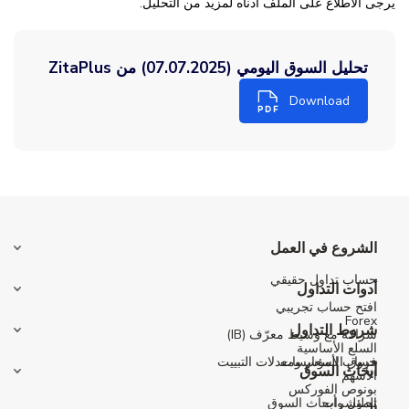
يرجى الاطلاع على الملف أدناه لمزيد من التحليل.
تحليل السوق اليومي (07.07.2025) من ZitaPlus
Download
الشروع في العمل
حساب تداول حقيقي
أدوات التداول
افتح حساب تجريبي
Forex
شروط التداول
شراكة مع وسيط معرّف (IB)
السلع الأساسية
حساب المؤسسات
فروق الأسعار ومعدلات التبييت
أبحاث السوق
الأسهم
بونوص الفوركس
المؤشرات
تحليل وأبحاث السوق