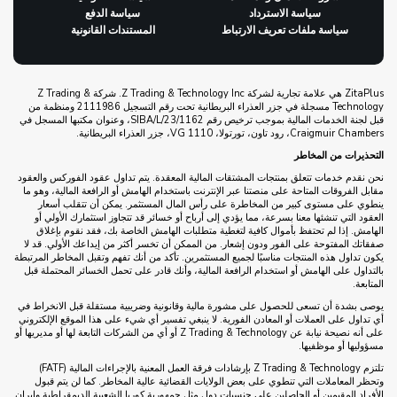
سياسة الاسترداد
سياسة الدفع
سياسة ملفات تعريف الارتباط
المستندات القانونية
ZitaPlus هي علامة تجارية لشركة Z Trading & Technology Inc. شركة Z Trading &
Technology مسجلة في جزر العذراء البريطانية تحت رقم التسجيل 2111986 ومنظمة من
قبل لجنة الخدمات المالية بموجب ترخيص رقم SIBA/L/23/1162، وعنوان مكتبها المسجل في
Craigmuir Chambers، رود تاون، تورتولا، VG 1110، جزر العذراء البريطانية.
التحذيرات من المخاطر
نحن نقدم خدمات تتعلق بمنتجات المشتقات المالية المعقدة. يتم تداول عقود الفوركس والعقود
مقابل الفروقات المتاحة على منصتنا عبر الإنترنت باستخدام الهامش أو الرافعة المالية، وهو ما
ينطوي على مستوى كبير من المخاطرة على رأس المال المستثمر. يمكن أن تتقلب أسعار
العقود التي تنشئها معنا بسرعة، مما يؤدي إلى أرباح أو خسائر قد تتجاوز استثمارك الأولي أو
الهامش. إذا لم تحتفظ بأموال كافية لتغطية متطلبات الهامش الخاصة بك، فقد نقوم بإغلاق
صفقاتك المفتوحة على الفور ودون إشعار. من الممكن أن تخسر أكثر من إيداعك الأولي. قد لا
يكون تداول هذه المنتجات مناسبًا لجميع المستثمرين. تأكد من أنك تفهم وتقبل المخاطر المرتبطة
بالتداول على الهامش أو استخدام الرافعة المالية، وأنك قادر على تحمل الخسائر المحتملة قبل
المتابعة.
يوصى بشدة أن تسعى للحصول على مشورة مالية وقانونية وضريبية مستقلة قبل الانخراط في
أي تداول على العملات أو المعادن الفورية. لا ينبغي تفسير أي شيء على هذا الموقع الإلكتروني
على أنه نصيحة نيابة عن Z Trading & Technology أو أي من الشركات التابعة لها أو مديريها أو
مسؤوليها أو موظفيها.
تلتزم Z Trading & Technology بإرشادات فرقة العمل المعنية بالإجراءات المالية (FATF)
وتحظر المعاملات التي تنطوي على بعض الولايات القضائية عالية المخاطر. كما لن يتم قبول
الأفراد المقيمين أو الحاصلين على جنسيات دول مثل جمهورية كوريا الشعبية الديمقراطية وإيران