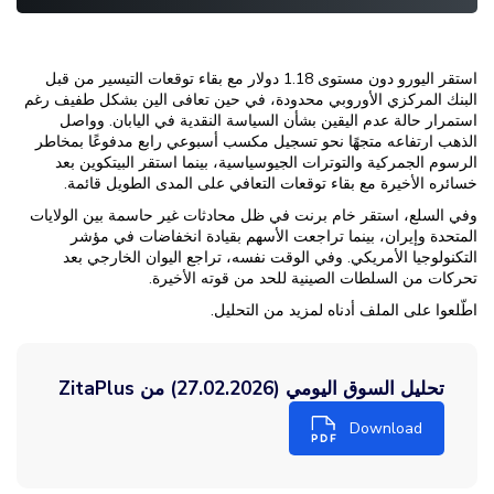
استقر اليورو دون مستوى 1.18 دولار مع بقاء توقعات التيسير من قبل
البنك المركزي الأوروبي محدودة، في حين تعافى الين بشكل طفيف رغم
استمرار حالة عدم اليقين بشأن السياسة النقدية في اليابان. وواصل
الذهب ارتفاعه متجهًا نحو تسجيل مكسب أسبوعي رابع مدفوعًا بمخاطر
الرسوم الجمركية والتوترات الجيوسياسية، بينما استقر البيتكوين بعد
خسائره الأخيرة مع بقاء توقعات التعافي على المدى الطويل قائمة.
وفي السلع، استقر خام برنت في ظل محادثات غير حاسمة بين الولايات
المتحدة وإيران، بينما تراجعت الأسهم بقيادة انخفاضات في مؤشر
التكنولوجيا الأمريكي. وفي الوقت نفسه، تراجع اليوان الخارجي بعد
تحركات من السلطات الصينية للحد من قوته الأخيرة.
اطّلعوا على الملف أدناه لمزيد من التحليل.
تحليل السوق اليومي (27.02.2026) من ZitaPlus
Download