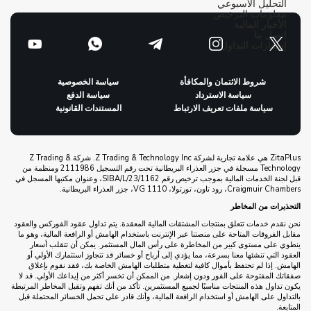
التحليل الأسبوعي
معلومات الترخيص
الأخبار المالية
اتصل بنا
إشعارات التداول
شروط الائتمان والمكافأة
سياسة الخصوصية
سياسة الاسترداد
سياسة الدفع
سياسة ملفات تعريف الارتباط
المستندات القانونية
ZitaPlus هي علامة تجارية لشركة Z Trading & Technology Inc. شركة Z Trading &
Technology مسجلة في جزر العذراء البريطانية تحت رقم التسجيل 2111986 ومنظمة من
قبل لجنة الخدمات المالية بموجب ترخيص رقم SIBA/L/23/1162، وعنوان مكتبها المسجل في
Craigmuir Chambers، رود تاون، تورتولا، VG 1110، جزر العذراء البريطانية.
التحذيرات من المخاطر
نحن نقدم خدمات تتعلق بمنتجات المشتقات المالية المعقدة. يتم تداول عقود الفوركس والعقود
مقابل الفروقات المتاحة على منصتنا عبر الإنترنت باستخدام الهامش أو الرافعة المالية، وهو ما
ينطوي على مستوى كبير من المخاطرة على رأس المال المستثمر. يمكن أن تتقلب أسعار
العقود التي تنشئها معنا بسرعة، مما يؤدي إلى أرباح أو خسائر قد تتجاوز استثمارك الأولي أو
الهامش. إذا لم تحتفظ بأموال كافية لتغطية متطلبات الهامش الخاصة بك، فقد نقوم بإغلاق
صفقاتك المفتوحة على الفور ودون إشعار. من الممكن أن تخسر أكثر من إيداعك الأولي. قد لا
يكون تداول هذه المنتجات مناسبًا لجميع المستثمرين. تأكد من أنك تفهم وتقبل المخاطر المرتبطة
بالتداول على الهامش أو استخدام الرافعة المالية، وأنك قادر على تحمل الخسائر المحتملة قبل
المتابعة.