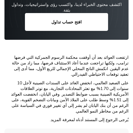
اكتشف محتوى الخبراء لدينا، واكتسب رؤى واستراتيجيات، وتداول
بثقة.
افتح حساب تداول
ارتفعت العوائد بعد أن أوقفت محكمة الرسوم الجمركية التي فرضها
ترامب، ولكنها تراجعت عندما أعاد الاستئناف فرضها، مما زاد من حالة
عدم اليقين. انكمش الناتج المحلي الإجمالي للربع الأول، مما أدى إلى
تعقيد توقعات الاحتياطي الفيدرالي.
على الصعيد العالمي، انخفض العائد على السندات الصينية لأجل 10
سنوات إلى 1.70% مع تعثر المحادثات التجارية، مع توتر العلاقات
الأمريكية الصينية بسبب ضوابط التصدير. وفي اليابان، انخفضت العوائد
إلى 1.51% وسط طلب على الملاذ الآمن وبيانات التضخم القوية، على
الرغم من أن بنك اليابان لم يشر إلى أي تغيير فوري في السياسة على
الرغم من مخاطر النمو العالمي.
يُرجى الرجوع إلى المستند أدناه لمعرفة المزيد.