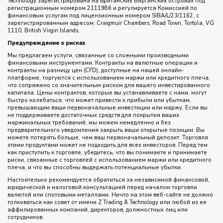
Technology зарегистрирована на Британских Виргинских островах под
регистрационным номером 2111986 и регулируется Комиссией по
финансовым услугам под лицензионным номером SIBA/L/23/1162, с
зарегистрированным адресом: Craigmuir Chambers, Road Town, Tortola, VG
1110, British Virgin Islands.
Предупреждение о рисках
Мы предлагаем услуги, связанные со сложными производными
финансовыми инструментами. Контракты на валютные операции и
контракты на разницу цен (CFD), доступные на нашей онлайн-
платформе, торгуются с использованием маржи или кредитного плеча,
что сопряжено со значительным риском для вашего инвестированного
капитала. Цены контрактов, которые вы устанавливаете с нами, могут
быстро колебаться, что может привести к прибыли или убыткам,
превышающим ваши первоначальные инвестиции или маржу. Если вы
не поддерживаете достаточных средств для покрытия ваших
маржинальных требований, мы можем немедленно и без
предварительного уведомления закрыть ваши открытые позиции. Вы
можете потерять больше, чем ваш первоначальный депозит. Торговля
этими продуктами может не подходить для всех инвесторов. Перед тем
как приступить к торговле, убедитесь, что вы понимаете и принимаете
риски, связанные с торговлей с использованием маржи или кредитного
плеча, и что вы способны выдержать потенциальные убытки.
Настоятельно рекомендуется обратиться за независимой финансовой,
юридической и налоговой консультацией перед началом торговли
валютой или спотовыми металлами. Ничто на этом веб-сайте не должно
толковаться как совет от имени Z Trading & Technology или любой из ее
аффилированных компаний, директоров, должностных лиц или
сотрудников.