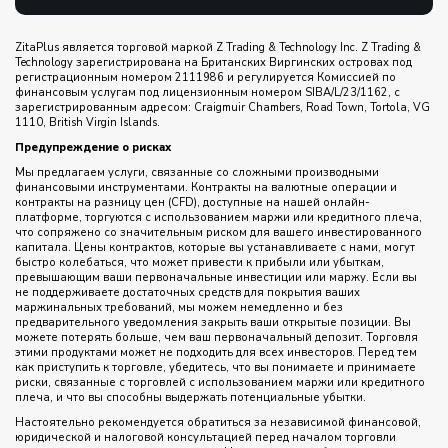
ZitaPlus является торговой маркой Z Trading & Technology Inc. Z Trading &
Technology зарегистрирована на Британских Виргинских островах под
регистрационным номером 2111986 и регулируется Комиссией по
финансовым услугам под лицензионным номером SIBA/L/23/1162, с
зарегистрированным адресом: Craigmuir Chambers, Road Town, Tortola, VG
1110, British Virgin Islands.
Предупреждение о рисках
Мы предлагаем услуги, связанные со сложными производными
финансовыми инструментами. Контракты на валютные операции и
контракты на разницу цен (CFD), доступные на нашей онлайн-
платформе, торгуются с использованием маржи или кредитного плеча,
что сопряжено со значительным риском для вашего инвестированного
капитала. Цены контрактов, которые вы устанавливаете с нами, могут
быстро колебаться, что может привести к прибыли или убыткам,
превышающим ваши первоначальные инвестиции или маржу. Если вы
не поддерживаете достаточных средств для покрытия ваших
маржинальных требований, мы можем немедленно и без
предварительного уведомления закрыть ваши открытые позиции. Вы
можете потерять больше, чем ваш первоначальный депозит. Торговля
этими продуктами может не подходить для всех инвесторов. Перед тем
как приступить к торговле, убедитесь, что вы понимаете и принимаете
риски, связанные с торговлей с использованием маржи или кредитного
плеча, и что вы способны выдержать потенциальные убытки.
Настоятельно рекомендуется обратиться за независимой финансовой,
юридической и налоговой консультацией перед началом торговли