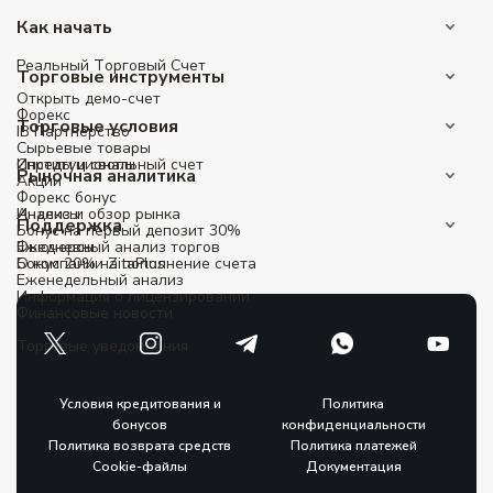
Как начать
Реальный Tорговый Cчет
Торговые инструменты
Открыть демо-счет
Форекс
Торговые условия
IB Партнерство
Сырьевые товары
Институциональный счет
Спреды и свопы
Рыночная аналитика
Акции
Форекс бонус
Индексы
Анализ и обзор рынка
Поддержка
Бонус на первый депозит 30%
Фьючерсы
Ежедневный анализ торгов
Бонус 20% на пополнение счета
О компании ZitaPlus
Еженедельный анализ
Информация о лицензировании
Финансовые новости
Торговые уведомления
Условия кредитования и
Политика
бонусов
конфиденциальности
Политика возврата средств
Политика платежей
Cookie-файлы
Документация