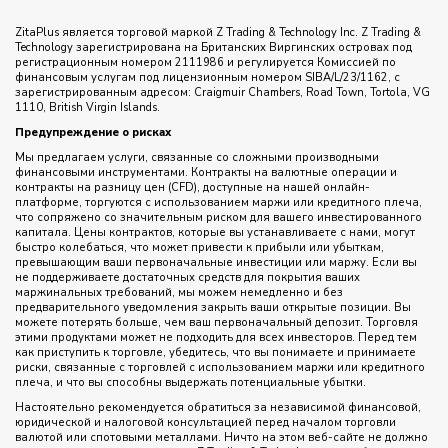
ZitaPlus является торговой маркой Z Trading & Technology Inc. Z Trading &
Technology зарегистрирована на Британских Виргинских островах под
регистрационным номером 2111986 и регулируется Комиссией по
финансовым услугам под лицензионным номером SIBA/L/23/1162, с
зарегистрированным адресом: Craigmuir Chambers, Road Town, Tortola, VG
1110, British Virgin Islands.
Предупреждение о рисках
Мы предлагаем услуги, связанные со сложными производными
финансовыми инструментами. Контракты на валютные операции и
контракты на разницу цен (CFD), доступные на нашей онлайн-
платформе, торгуются с использованием маржи или кредитного плеча,
что сопряжено со значительным риском для вашего инвестированного
капитала. Цены контрактов, которые вы устанавливаете с нами, могут
быстро колебаться, что может привести к прибыли или убыткам,
превышающим ваши первоначальные инвестиции или маржу. Если вы
не поддерживаете достаточных средств для покрытия ваших
маржинальных требований, мы можем немедленно и без
предварительного уведомления закрыть ваши открытые позиции. Вы
можете потерять больше, чем ваш первоначальный депозит. Торговля
этими продуктами может не подходить для всех инвесторов. Перед тем
как приступить к торговле, убедитесь, что вы понимаете и принимаете
риски, связанные с торговлей с использованием маржи или кредитного
плеча, и что вы способны выдержать потенциальные убытки.
Настоятельно рекомендуется обратиться за независимой финансовой,
юридической и налоговой консультацией перед началом торговли
валютой или спотовыми металлами. Ничто на этом веб-сайте не должно