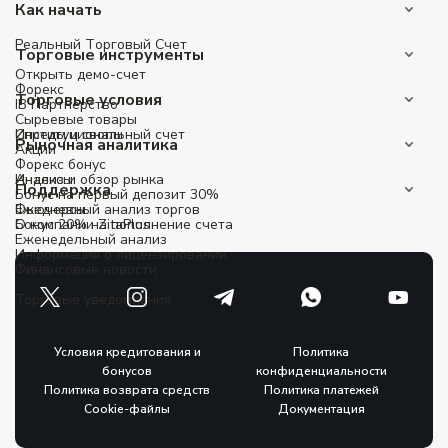
Как начать
Реальный Tорговый Cчет
Торговые инструменты
Открыть демо-счет
Форекс
Торговые условия
IB Партнерство
Сырьевые товары
Институциональный счет
Спреды и свопы
Рыночная аналитика
Акции
Форекс бонус
Индексы
Анализ и обзор рынка
Поддержка
Бонус на первый депозит 30%
Фьючерсы
Ежедневный анализ торгов
Бонус 20% на пополнение счета
О компании ZitaPlus
Еженедельный анализ
Информация о лицензировании
Финансовые новости
Торговые уведомления
Условия кредитования и
Политика
бонусов
конфиденциальности
Политика возврата средств
Политика платежей
Cookie-файлы
Документация